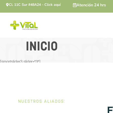
Cl. 11C Sur #48A24 - Click aquí
Atención 24 hrs
INICIO
[smartslider3 slider="3"]
NUESTROS ALIADOS: