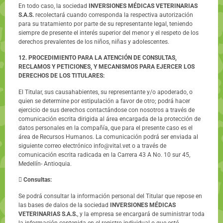
En todo caso, la sociedad
INVERSIONES MÉDICAS VETERINARIAS
S.A.S.
recolectará cuando corresponda la respectiva autorización
para su tratamiento por parte de su representante legal, teniendo
siempre de presente el interés superior del menor y el respeto de los
derechos prevalentes de los niños, niñas y adolescentes.
12. PROCEDIMIENTO PARA LA ATENCIÓN DE CONSULTAS,
RECLAMOS Y PETICIONES, Y MECANISMOS PARA EJERCER LOS
DERECHOS DE LOS TITULARES:
El Titular, sus causahabientes, su representante y/o apoderado, o
quien se determine por estipulación a favor de otro; podrá hacer
ejercicio de sus derechos contactándose con nosotros a través de
comunicación escrita dirigida al área encargada de la protección de
datos personales en la compañía, que para el presente caso es el
área de Recursos Humanos. La comunicación podrá ser enviada al
siguiente correo electrónico info@vital.vet o a través de
comunicación escrita radicada en la Carrera 43 A No. 10 sur 45,
Medellín- Antioquia.

Consultas:
Se podrá consultar la información personal del Titular que repose en
las bases de dalos de la sociedad
INVERSIONES MÉDICAS
VETERINARIAS S.A.S.
, y la empresa se encargará de suministrar toda
la información contenida en el registro individual o que esté