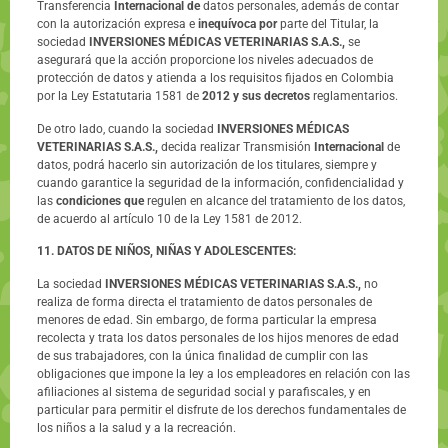
Transferencia
Internacional de
datos personales, además de contar
con la autorización expresa e
inequívoca por
parte del Titular, la
sociedad
INVERSIONES MÉDICAS VETERINARIAS S.A.S.,
se
asegurará que la acción proporcione los niveles adecuados de
protección de datos y atienda a los requisitos fijados en Colombia
por la Ley Estatutaria 1581 de
2012 y sus decretos
reglamentarios.
De otro lado, cuando la sociedad
INVERSIONES MÉDICAS
VETERINARIAS S.A.S.,
decida realizar Transmisión
Internacional
de
datos, podrá hacerlo sin autorización de los titulares, siempre y
cuando garantice la seguridad de la información, confidencialidad y
las
condiciones que
regulen en alcance del tratamiento de los datos,
de acuerdo al artículo 10 de la Ley 1581 de 2012.
11. DATOS DE NIÑOS, NIÑAS Y ADOLESCENTES:
La sociedad
INVERSIONES MÉDICAS VETERINARIAS S.A.S.,
no
realiza de forma directa el tratamiento de datos personales de
menores de edad. Sin embargo, de forma particular la empresa
recolecta y trata los datos personales de los hijos menores de edad
de sus trabajadores, con la única finalidad de cumplir con las
obligaciones que impone la ley a los empleadores en relación con las
afiliaciones al sistema de seguridad social y parafiscales, y en
particular para permitir el disfrute de los derechos fundamentales de
los niños a la salud y a la recreación.