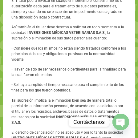
El Titular podrá revocar en cualquier momento el consentimiento o
autorización dada para el tratamiento de sus datos personales,
siempre y cuando no se encuentre un impedimento consagrado en
una disposición legal o contractual.
Así también el titular tiene derecho a solicitar en todo momento a la
sociedad
INVERSIONES MÉDICAS VETERINARIAS S.A.S.
, la
supresión o eliminación de sus datos personales cuando:
• Considere que los mismos no están siendo tratados conforme a los
principios, deberes y obligaciones previstas en la normatividad
vigente.
• Hayan dejado de ser necesarios o pertinentes para la finalidad para
la cual fueron obtenidos.
• Se haya cumplido el tiempo necesario para el cumplimiento de los
fines para los que fueron obtenidos.
Tal supresión implica la eliminación bien sea de manera total o
parcial de la información personal, de acuerdo con Io solicitado por
el titular en los registros, archivos, bases de datos o tratamientos
realizados por la sociedad
INVERSIONES MÉDICAS VETERINARIAS
Contáctanos
S.A.S.
El derecho de cancelación no es absoluto y por lo tanto la sociedad
Open c