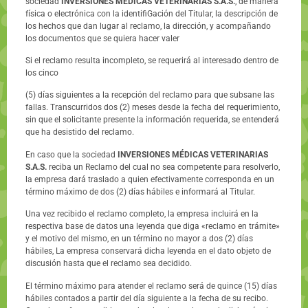
sociedad
INVERSIONES MÉDICAS VETERINARIAS S.A.S.
, de manera
física o electrónica con la identifiGación del Titular, la descripción de
los hechos que dan lugar al reclamo, la dirección, y acompañando
los documentos que se quiera hacer valer
Si el reclamo resulta incompleto, se requerirá al interesado dentro de
los cinco
(5) días siguientes a la recepción del reclamo para que subsane las
fallas. Transcurridos dos (2) meses desde la fecha del requerimiento,
sin que el solicitante presente la información requerida, se entenderá
que ha desistido del reclamo.
En caso que la sociedad
INVERSIONES MÉDICAS VETERINARIAS
S.A.S.
reciba un Reclamo del cual no sea competente para resolverlo,
la empresa dará traslado a quien efectivamente corresponda en un
término máximo de dos (2) días hábiles e informará al Titular.
Una vez recibido el reclamo completo, la empresa incluirá en la
respectiva base de datos una leyenda que diga «reclamo en trámite»
y el motivo del mismo, en un término no mayor a dos (2) días
hábiles, La empresa conservará dicha leyenda en el dato objeto de
discusión hasta que el reclamo sea decidido.
El término máximo para atender el reclamo será de quince (15) días
hábiles contados a partir del día siguiente a la fecha de su recibo.