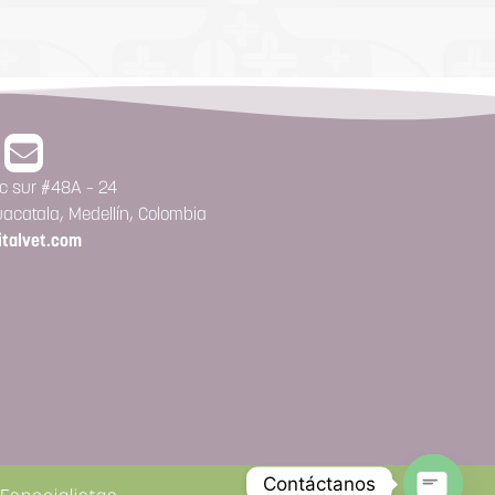
11c sur #48A – 24
acatala, Medellín, Colombia
italvet.com
Contáctanos