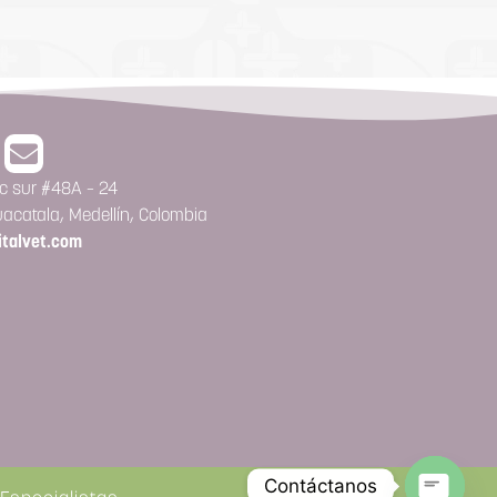
11c sur #48A – 24
acatala, Medellín, Colombia
italvet.com
Contáctanos